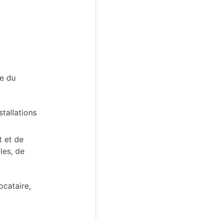
re du
stallations
t et de
les, de
ocataire,