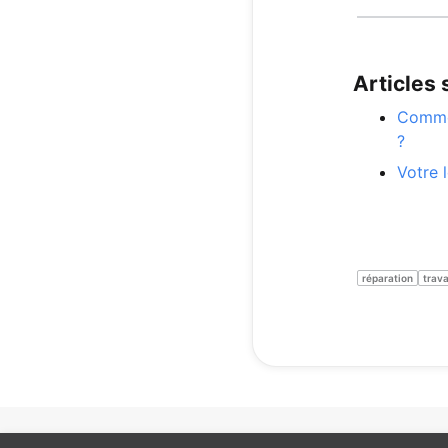
Articles
Commen
?
Votre 
réparation
trav