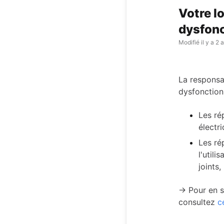
Votre l
dysfonc
Modifié
il y a 2 
La responsa
dysfonctio
Les ré
électr
Les ré
l'util
joints,
→ Pour en sa
consultez
c