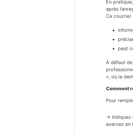
En pratique,
après l’enre
Ce courrier 
inform
précis
peut c
À défaut de
professionn
», où la dem
Comment re
Pour remplir
-> Indiquez
exercez en