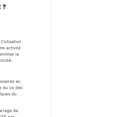
 ?
 Cotisation
ne activité
erminer la
tivité.
ssaires au
se du ou des
tiques du
marrage de
 CFE par