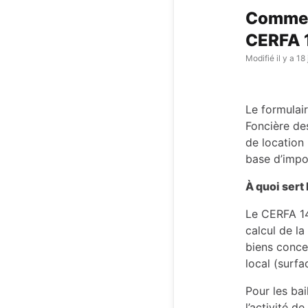
Comment
CERFA 
Modifié
il y a 18
Le formulai
Foncière des
de location 
base d’impos
À quoi sert
Le CERFA 14
calcul de la
biens concer
local (surfa
Pour les bai
l’activité d