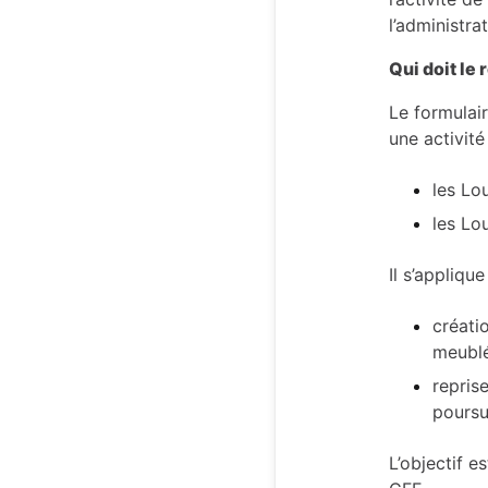
l’administrat
Qui doit le 
Le formulai
une activit
les Lo
les Lo
Il s’appliqu
créati
meublé
repris
poursu
L’objectif e