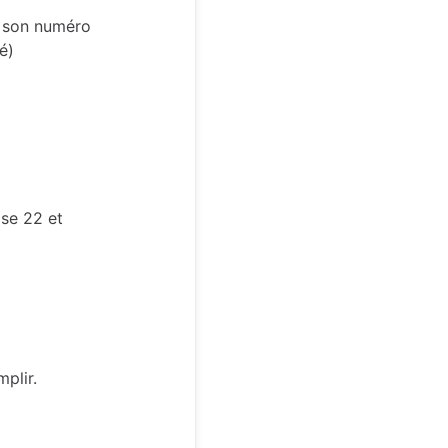
et son numéro
é)
ase 22 et
mplir.