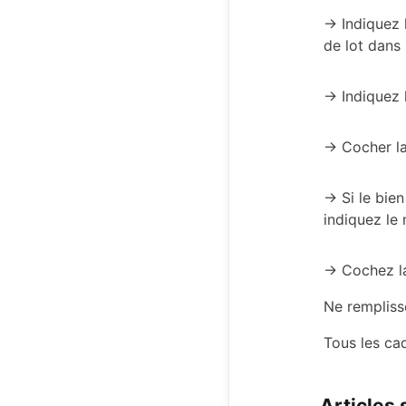
-> Indiquez 
de lot dans 
-> Indiquez 
-> Cocher l
-> Si le bie
indiquez le
-> Cochez l
Ne rempliss
Tous les ca
Articles