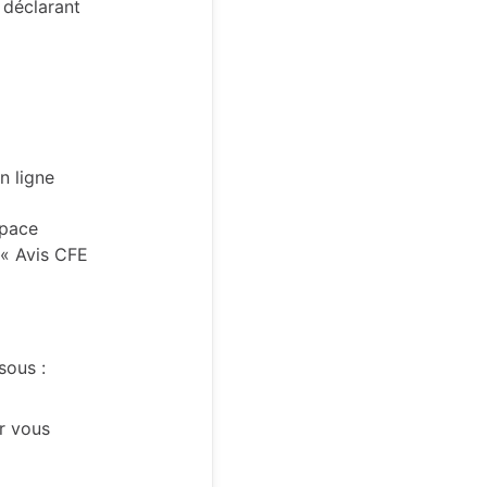
 déclarant
n ligne
space
 « Avis CFE
sous :
r vous