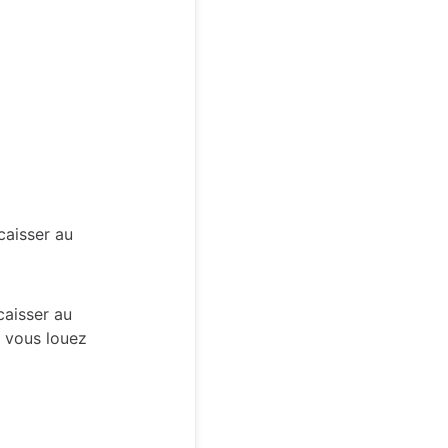
caisser au
caisser au
e vous louez