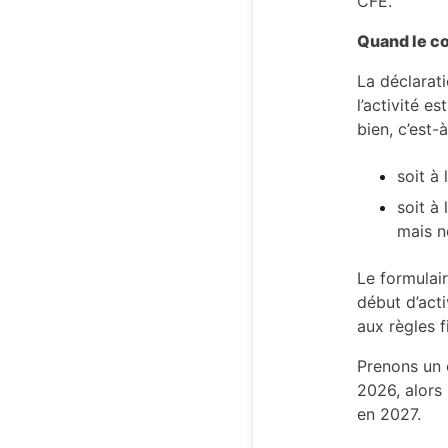
CFE.
Quand le c
La déclarati
l’activité 
bien, c’est-à
soit à
soit à
mais n
Le formulai
début d’act
aux règles f
Prenons un 
2026, alors
en 2027.