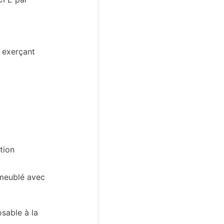
 exerçant
tion
n meublé avec
osable à la