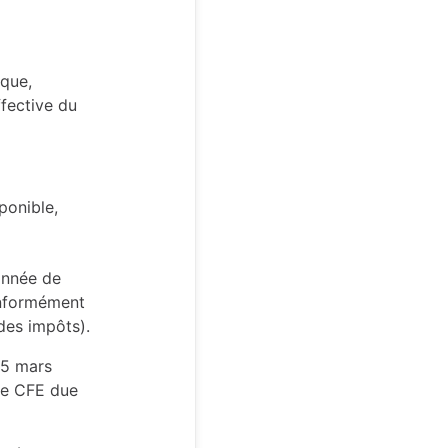
ique,
ffective du
ponible,
’année de
onformément
des impôts).
15 mars
ne CFE due